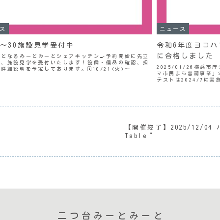
ス
ニュース
21〜30施設見学受付中
令和6年度ヨコ
に合格しました
成となるみーとみーとシェアキッチン🍳予約開始に先立
て、施設見学を受付いたします！設備・備品の確認、担
2025/01/26横
詳細説明を予定しております。🗓️10/21(火)〜
マ市民まち普請事業」
0(木)🕒時間はお問い合わせ後、双方にて調整📍二つ台み
テストは2024/7に
...
いただき、無事に合格
し...
【開催終了】2025/12/04
た
Table＂
二つ台みーとみーと