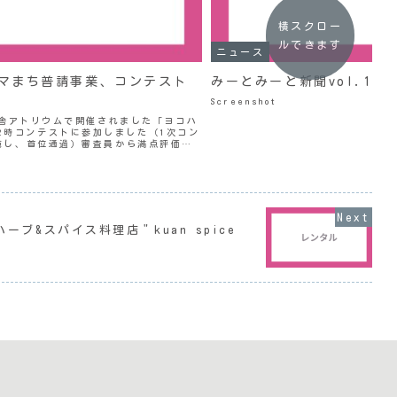
横スクロー
ルできます
ニュース
ハマまち普請事業、コンテスト
みーとみーと新聞vol.11
Screenshot
浜市庁舎アトリウムで開催されました「ヨコハ
2時コンテストに参加しました（1次コン
実施し、首位通過）審査員から満点評価を
しましたことをご報告いたします。応援
 ハーブ&スパイス料理店＂kuan spice