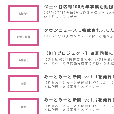
保土ケ谷区制100周年事業活動
2025/07/15令和9年に迎える保土
い！詳しくはコチラ
タウンニュースに掲載されまし
2025/07/24タウンニュース保土ケ
【DIYプロジェクト】資源回収
【建物改修DIY関連ご案内⛑️】7/31
みーとみーとは施設完成までの様々な工
みーとみーと新聞 vol.1を発
【月刊みーとみーと新聞📰】◾️VOL.3
とに所属する横国生が各イベン…
みーとみーと新聞 vol.2を発
【月刊みーとみーと新聞📰】◾️VOL.2
とに所属する横国生が各イベン…