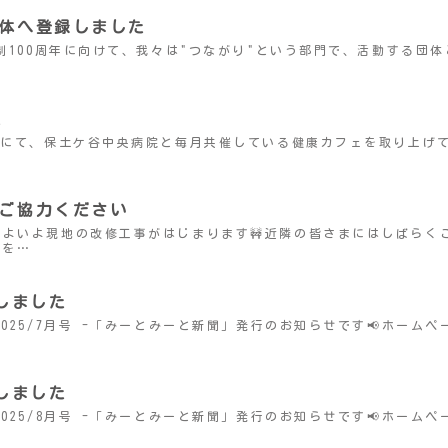
団体へ登録しました
ケ谷区制100周年に向けて、我々は"つながり"という部門で、活動す
た
谷区版にて、保土ケ谷中央病院と毎月共催している健康カフェを取り上げ
にご協力ください
からいよいよ現地の改修工事がはじまります🚧近隣の皆さまにはしば
程を…
行しました
 – 2025/7月号 -「みーとみーと新聞」発行のお知らせです📢ホー
行しました
 – 2025/8月号 -「みーとみーと新聞」発行のお知らせです📢ホー