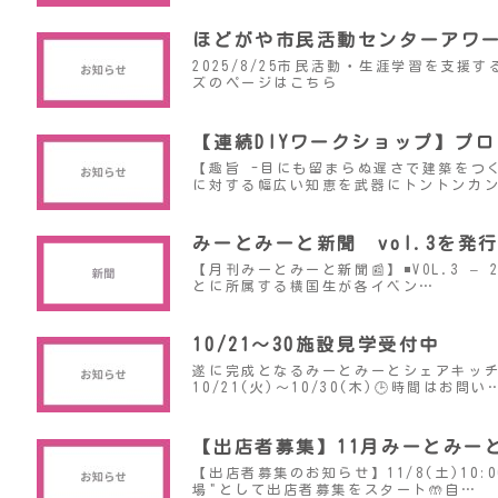
ほどがや市民活動センターアワ
2025/8/25市民活動・生涯学習を
ズのページはこちら
【連続DIYワークショップ】プロ
【趣旨 -目にも留まらぬ遅さで建築をつ
に対する幅広い知恵を武器にトントンカ
みーとみーと新聞 vol.3を発
【月刊みーとみーと新聞📰】◾️VOL.3
とに所属する横国生が各イベン…
10/21〜30施設見学受付中
遂に完成となるみーとみーとシェアキッチ
10/21(火)〜10/30(木)🕒時間はお問い
【出店者募集】11月みーとみー
【出店者募集のお知らせ】11/8(土)10
場"として出店者募集をスタート🤲自…