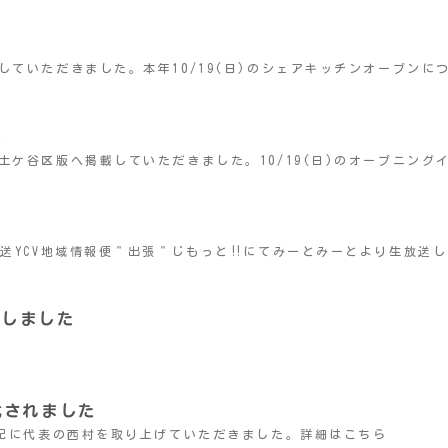
掲載していただきました。本年10/19(日)のシェアキッチンオープ
…
た
ス保土ケ谷区版へ掲載していただきました。10/19(日)のオープニン
17放送YCV地域情報便＂出張＂じもっと‼︎にてみーとみーとより生放
行しました
載されました
物風土記に代表の西村を取り上げていただきました。詳細はこちら