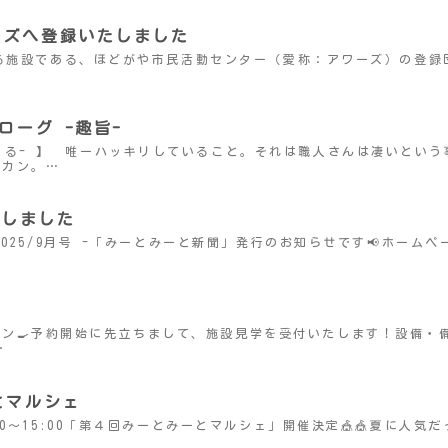
ーズへ登録いたしました
支援する施設である、ほどがや市民活動センター（愛称：アワーズ）の登
ローグ -趣旨-
くる- 】 唯ーハッキリしていること。それは職人さんは凄いとい
ンカン。…
行しました
 – 2025/9月号 -「みーとみーと新聞」発行のお知らせです📢ホー
ン🍳予約開始に先立ちまして、施設見学を受付いたします！設備・備
…
とマルシェ
:00〜15:00「第４回みーとみーとマルシェ」開催決定🎪🎪夏に