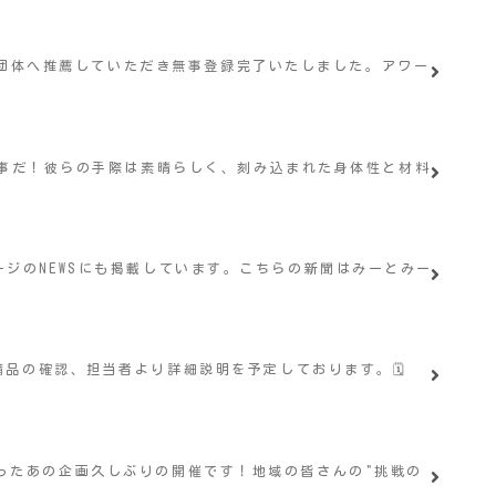
録団体へ推薦していただき無事登録完了いたしました。アワー
う事だ！彼らの手際は素晴らしく、刻み込まれた身体性と材料
ムページのNEWSにも掲載しています。こちらの新聞はみーとみー
品の確認、担当者より詳細説明を予定しております。🗓️
人気だったあの企画久しぶりの開催です！地域の皆さんの"挑戦の