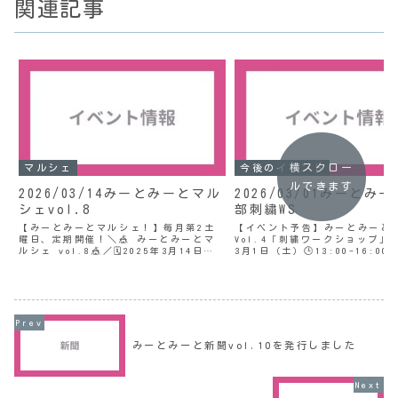
関連記事
横スクロー
マルシェ
今後のイベント
ルできます
2026/03/14みーとみーとマル
2026/03/01みーとみ
シェvol.8
部刺繍WS
【みーとみーとマルシェ！】毎月第2土
【イベント予告】みーとみーと
曜日、定期開催！＼🎪 みーとみーとマ
Vol.4「刺繍ワークショップ」🗓️
ルシェ vol.8🎪／🗓️2025年3月14日
3月1日（土）🕒13:00-16:00
(土)🕒11:00〜16:00📍二つ台みーとみ
みーとみーと 保土ヶ谷区釜台町4
ーと(保土ケ谷区釜台町44-13)今回のマ
👛参加費 0円/人みーとみーと
ルシェでは「あれもこれもフリーマ
画の第4回は刺繍ワークショッ
ー...
す。...
みーとみーと新聞vol.10を発行しました