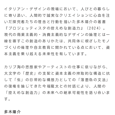
イタリアン・デザインの現場において、人びとの暮らし
に寄り添い、人間的で誠実なクリエイションに心血を注
いだ探究者たちの理念と行動を描いた多木陽介の著書
『プロジェッティスタの控えめな創造力』（2024）。
現代の商業主義的・消費主義的なデザインの論理とは一
線を画すこの創造のありかたは、共同体に根ざしたモノ
づくりの倫理や自主教育に開かれている点において、資
本主義を乗り越える未来性を有しています。
カリブ海の思想家やアーティストの仕事に依りながら、
大文字の「歴史」の支配と資本主義の搾取的な構造に抗
して「生」の日常的な構想力としての「薄墨色の文法」
の復権を論じてきた今福龍太との対話により、人間の
「控えめな創造力」の未来への継承可能性を語り合いま
す。
多木陽介