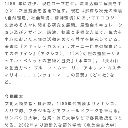
1988 年に渡伊、現在ローマ在住。演劇活動や写真を中
心とした展覧会を各地で催す。現在は多様な次元の環境
(自然環境、社会環境、精神環境)においてエコロジー
を進める人々に関する研究を展開。展覧会のキュレーシ
ョン及びデザイン、講演、執筆と多様な方法で、生命を
中心においた人間の活動をめぐる哲学を探究している。
著書に『アキッレ・カスティリオーニ―自由の探求とし
てのデザイン』(アクシス)、『(不)可視の監獄―サミ
ュエル・ベケットの芸術と歴史』(水声社)。『失われ
た創造力へ: ブルーノ・ムナーリ、 アキッレ・カステ
ィリオーニ、エンツォ・マーリの言葉』(どく社)な
ど。
今福龍太
文化人類学者・批評家。1980年代初頭よりメキシコ、
カリブ海、ブラジルなどでフィールドワークを重ねる。
サンパウロ大学、台湾・淡江大学などで客員教授をつと
める。2002年より遊動的な野外学舎〈奄美自由大学〉