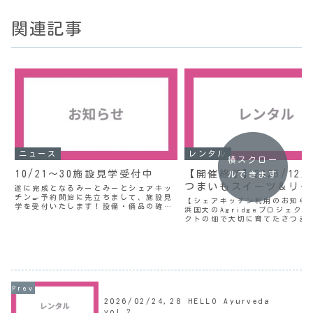
関連記事
ニュース
レンタル
横スクロー
10/21〜30施設見学受付中
【開催終了】2025/12/
ルできます
つまいもスイーツ＆リー
遂に完成となるみーとみーとシェアキッ
チン🍳予約開始に先立ちまして、施設見
【シェアキッチン利用のお知ら
学を受付いたします！設備・備品の確
浜国大のAgridgeプロジェク
認、担当者より詳細説明を予定しており
クトの畑で大切に育てたさつまい
ます。🗓️10/21(火)〜10/30(木)🕒時間
使ったイベントを開催！！！＼
はお問い合わせ後、双方にて調整📍二つ
いも🍠スイーツ＆リース作り ／
台みーとみー...
12/7(日)🕒13:00〜16:00(1
合)...
2026/02/24,28 HELLO Ayurveda
vol.2