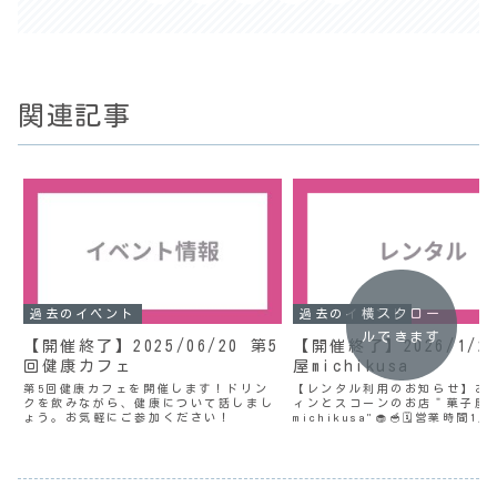
関連記事
横スクロー
過去のイベント
過去のイベント
ルできます
【開催終了】2025/06/20 第5
【開催終了】2026/1/2
回健康カフェ
屋michikusa
第5回健康カフェを開催します！ドリン
【レンタル利用のお知らせ】お
クを飲みながら、健康について話しまし
ィンとスコーンのお店＂菓子屋
ょう。お気軽にご参加ください！
michikusa"🧁🥣🗓️営業時間1/
11:00〜18:00📖メニューcomi
soon…@michikusa_oyatsu
Instagramもチェッ...